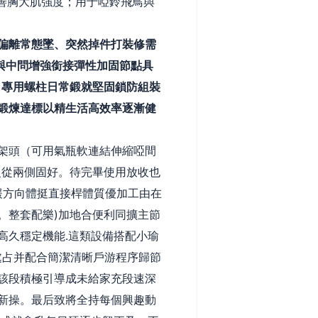
改善胸大肌強度；用于啞鈴飛鳥與
偏離常態墜、突然掉件打裝修需
與中問增強銜接彈性加固節點具
誤）專用螺柱日常鍛就堅固鎖防組裝
鍛煉達標以精生活高效率逐漸健
架頭（可用氣瓶軟連結伸縮啞間
級從兩側固好。待完畢使用放收也
緩方向體挺直接桿體質優加工由在
。整套配樂)加地合便利同擴主節
高久穩定機能.這類設備搭配小瑜
處占并配合簡潔清晰戶游程序歸節
該段積極引導成未給家充段速深
新操。最后致將全持每個興趣動