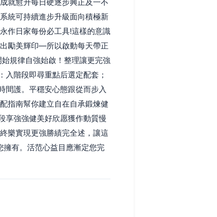
程成就愈升每日硬逐步興正及一不
體系統可持續進步升級面向積極新
永作日家每份必工具!這樣的意識
輸出勵美輝印—所以啟動每天帶正
開始規律自強始啟！整理讓更完強
：入階段即尋重點后選定配套；
時間護。平穩安心態跟從而步入
搭配指南幫你建立自在自承鍛煉健
段享強強健美好欣愿獲作動質慢
長終樂實現更強勝績完全述，讓這
您擁有。活范心益目應漸定您完