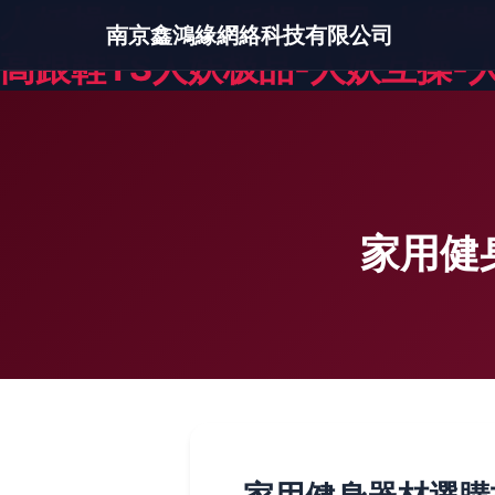
人妖操女人-人妖操女同-人妖操
南京鑫鴻緣網絡科技有限公司
高跟鞋TS人妖极品-人妖互操-
家用健