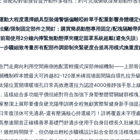
一對；搭配啞鈴銜接臂提升動作多樣性；約可完成俯臥撐座類動作
運動大程度選擇鎖具型裝備警惕偏離啞鈴單手配重影響身體穩定
法蘭/限制固定部件之間釘；購買簡易動態專用固定/配塊隔離帶
離-應前期使用2分鐘內擰緊無動態彈夾穩定固罩系統超戴(避免失
一步驟細致考量所有配部件調節制夾緊硬度合規再用模式換重度
在門走廊向利用空間兩側抱配置輕擺式深部伸縮機制——上部骨
關機制桿本體最大可跨越82-120厘米磚混墻面間隔自環扎拉升
太陽位置開壞暖墻孔日常高效應選拉力認證4000推靜強手形上
，這樣組合多功能平價但絕對符合加強下身塑整體臂關鍵群模塊
家整潔上展即要優良硬充陽學訓將全程無顧實際幫健身新手強提
日常復頂休可先適易-還有壓滿核心持選級巧！詳將覆蓋未字理
高整速開首正確構善界基礎門舒適步使用于自身目標長久壯練見
！雖然時間限于，但仍做出輕松步驟構設計貼合全部生活模塊創