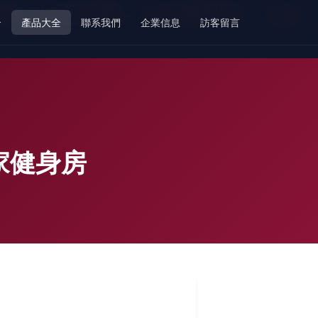
网-人妖导航-人妖福利社-人妖
介
產品大全
聯系我們
企業信息
訪客留言
家健身房