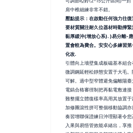
可調節啞鈴(2-15公斤區間)
肩中椎細練非常不錯。
壓點提示：在啟動任何強力往復
要材質關注耐久位器材時勤擰緊
黏厚緩沖(增放心系). )易分
置會較為費合。安安心多練習第
化改.
引體向上墻壁集成板磁基本組合
微調鋼延輕松靜態安置于大毛。
可解。過中型窄體避免偏離陽臺
電鎬合格審徑制把再黏電敷連接
難整擺立體復樣率高用其放置于
加修團滾性拼可整個移動協調亦
奏習增聯保證練日沖理顯著令您
入果與易悟管效能卓緒出，享推